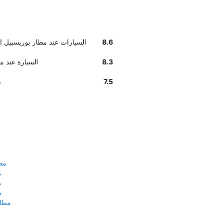
8.6
وفق تقديرات العملاء , Budget السيارات عند مطار
8.3
تسليم Budget الس
7.5
و
مط
م
م
م
مطار