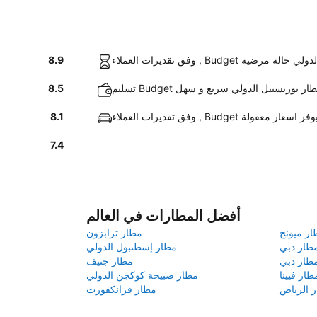
 بوريسبيل الدولي حالة مرضية
8.9
يارة عند مطار بوريسبيل الدولي سريع و سهل
8.5
فق تقديرات العملاء , Budget يوفر اسعار معقولة
8.1
7.4
أفضل المطارات في العالم
ار ميونخ
مطار ترابزون
طار دبي
مطار إسطنبول الدولي
طار دبي
مطار جنيف
طار فيينا
مطار صبيحة كوكجن الدولي
 الرياض
مطار فرانكفورت