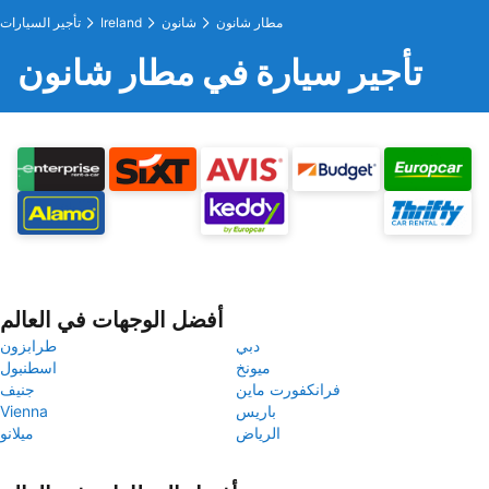
مطار شانون
شانون
Ireland
تأجير السيارات
تأجير سيارة في مطار شانون
أفضل الوجهات في العالم
دبي
طرابزون
ميونخ
اسطنبول
فرانكفورت ماين
جنيف
باريس
Vienna
الرياض
ميلانو