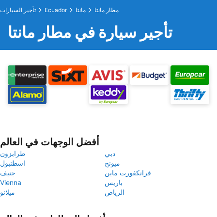
مطار مانتا
مانتا
Ecuador
تأجير السيارات
تأجير سيارة في مطار مانتا
أفضل الوجهات في العالم
دبي
طرابزون
ميونخ
اسطنبول
فرانكفورت ماين
جنيف
باريس
Vienna
الرياض
ميلانو