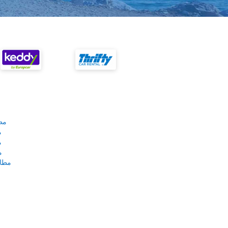
مط
م
م
م
مطار