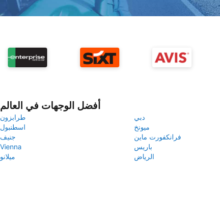
أفضل الوجهات في العالم
دبي
طرابزون
ميونخ
اسطنبول
فرانكفورت ماين
جنيف
باريس
Vienna
الرياض
ميلانو