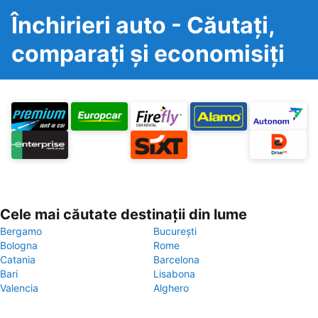
Închirieri auto - Căutați,
comparați și economisiți
Cele mai căutate destinații din lume
Bergamo
București
Bologna
Rome
Catania
Barcelona
Bari
Lisabona
Valencia
Alghero