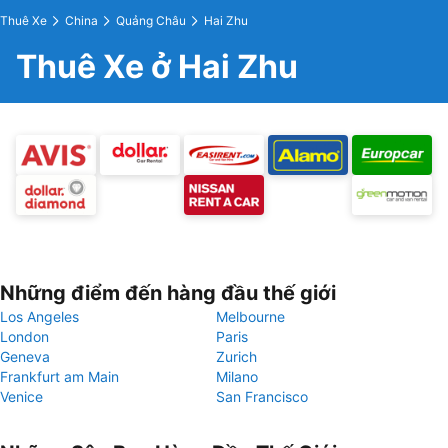
Thuê Xe
China
Quảng Châu
Hai Zhu
Thuê Xe ở Hai Zhu
Những điểm đến hàng đầu thế giới
Los Angeles
Melbourne
London
Paris
Geneva
Zurich
Frankfurt am Main
Milano
Venice
San Francisco