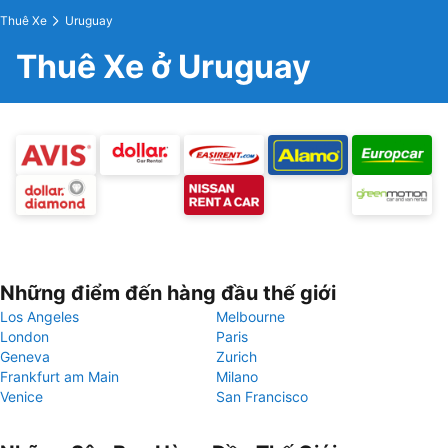
Thuê Xe
Uruguay
Thuê Xe ở Uruguay
Những điểm đến hàng đầu thế giới
Los Angeles
Melbourne
London
Paris
Geneva
Zurich
Frankfurt am Main
Milano
Venice
San Francisco