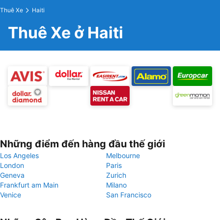
Thuê Xe
Haiti
Thuê Xe ở Haiti
Những điểm đến hàng đầu thế giới
Los Angeles
Melbourne
London
Paris
Geneva
Zurich
Frankfurt am Main
Milano
Venice
San Francisco