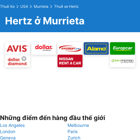
Thuê Xe
USA
Murrieta
Thuê xe Hertz
Hertz ở Murrieta
Những điểm đến hàng đầu thế giới
Los Angeles
Melbourne
London
Paris
Geneva
Zurich