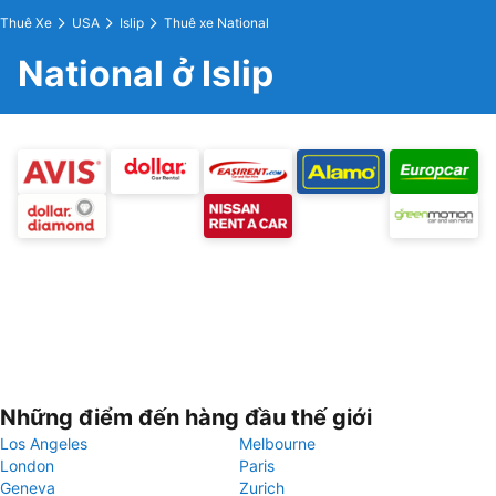
Thuê Xe
USA
Islip
Thuê xe National
National ở Islip
Những điểm đến hàng đầu thế giới
Los Angeles
Melbourne
London
Paris
Geneva
Zurich