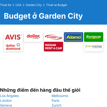
Thuê Xe
USA
Garden City
Thuê xe Budget
Budget ở Garden City
Những điểm đến hàng đầu thế giới
Los Angeles
Melbourne
London
Paris
Geneva
Zurich