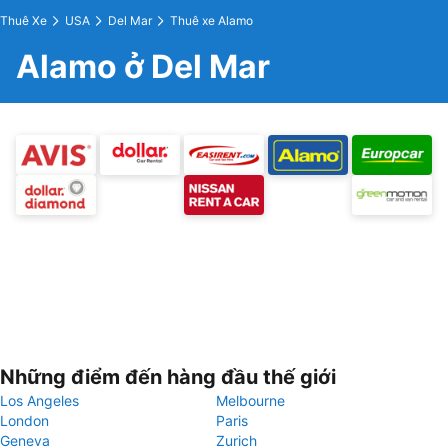
Thuê Xe
USA
Del Mar
Thuê xe Alamo
Alamo ở Del Mar
Những điểm đến hàng đầu thế giới
Los Angeles
Melbourne
London
Paris
Geneva
Zurich