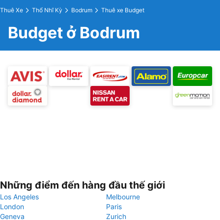
Thuê Xe
Thổ Nhĩ Kỳ
Bodrum
Thuê xe Budget
Budget ở Bodrum
Những điểm đến hàng đầu thế giới
Los Angeles
Melbourne
London
Paris
Geneva
Zurich