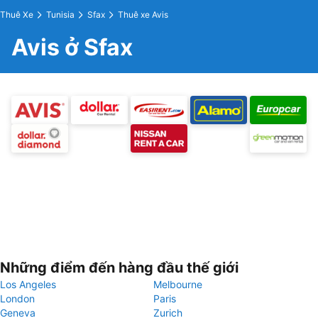
Thuê Xe
Tunisia
Sfax
Thuê xe Avis
Avis ở Sfax
Những điểm đến hàng đầu thế giới
Los Angeles
Melbourne
London
Paris
Geneva
Zurich