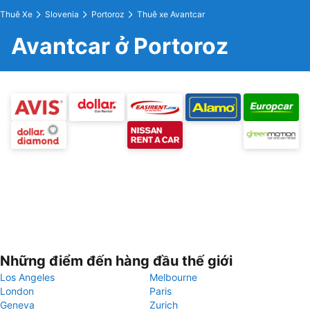
Thuê Xe
Slovenia
Portoroz
Thuê xe Avantcar
Avantcar ở Portoroz
Những điểm đến hàng đầu thế giới
Los Angeles
Melbourne
London
Paris
Geneva
Zurich