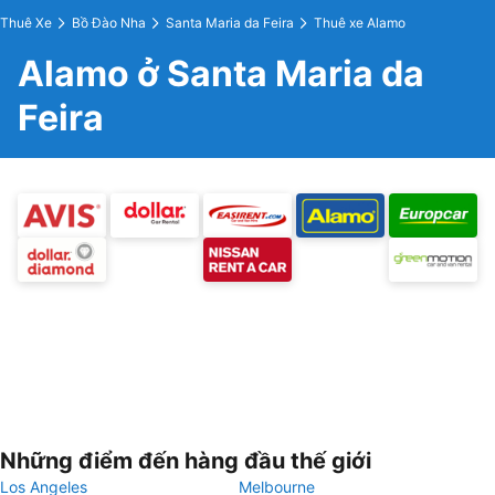
Thuê Xe
Bồ Đào Nha
Santa Maria da Feira
Thuê xe Alamo
Alamo ở Santa Maria da
Feira
Những điểm đến hàng đầu thế giới
Los Angeles
Melbourne