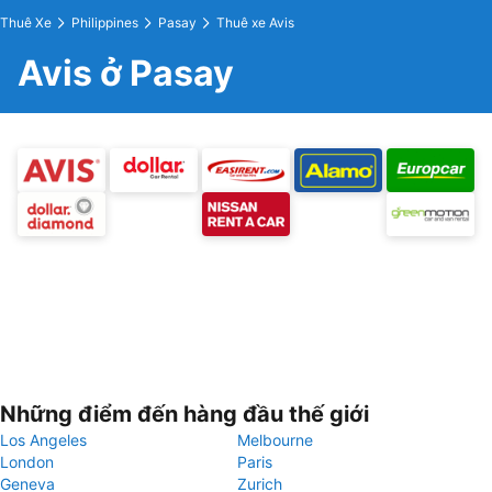
Thuê Xe
Philippines
Pasay
Thuê xe Avis
Avis ở Pasay
Những điểm đến hàng đầu thế giới
Los Angeles
Melbourne
London
Paris
Geneva
Zurich