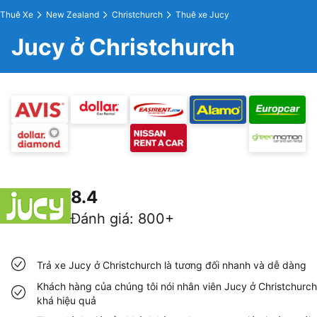
Thuê Xe
New Zealand
Christchurch
Thuê xe Jucy
Jucy ở Christchurch
8.4
Đánh giá
:
800+
Trả xe Jucy ở Christchurch là tương đối nhanh và dễ dàng
Khách hàng của chúng tôi nói nhân viên Jucy ở Christchurch
khá hiệu quả