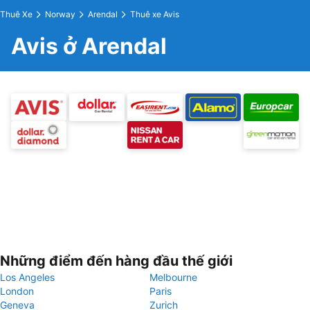
Thuê Xe
Norway
Arendal
Thuê xe Avis
Avis ở Arendal
Những điểm đến hàng đầu thế giới
Los Angeles
Melbourne
London
Paris
Geneva
Zurich