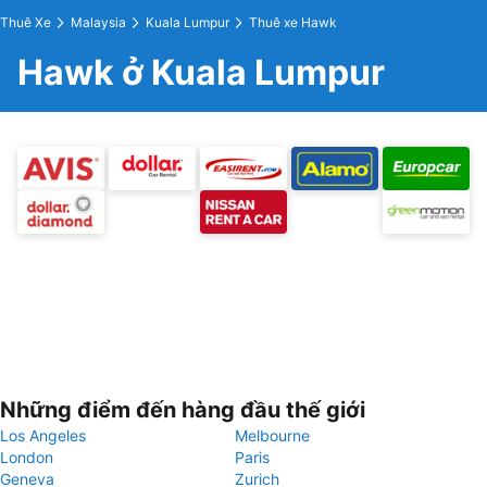
Thuê Xe
Malaysia
Kuala Lumpur
Thuê xe Hawk
Hawk ở Kuala Lumpur
Những điểm đến hàng đầu thế giới
Los Angeles
Melbourne
London
Paris
Geneva
Zurich