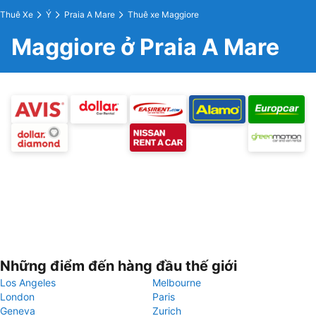
Thuê Xe
Ý
Praia A Mare
Thuê xe Maggiore
Maggiore ở Praia A Mare
Những điểm đến hàng đầu thế giới
Los Angeles
Melbourne
London
Paris
Geneva
Zurich