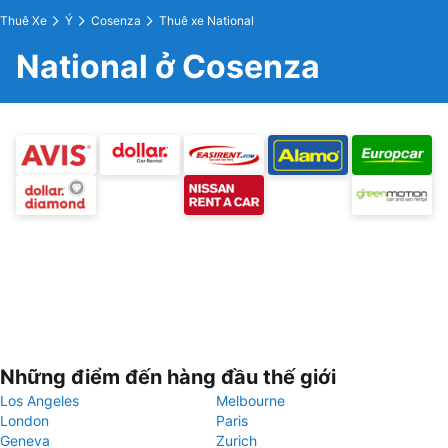
Thuê Xe
Ý
Cosenza
Thuê xe National
National ở Cosenza
Những điểm đến hàng đầu thế giới
Los Angeles
Melbourne
London
Paris
Geneva
Zurich