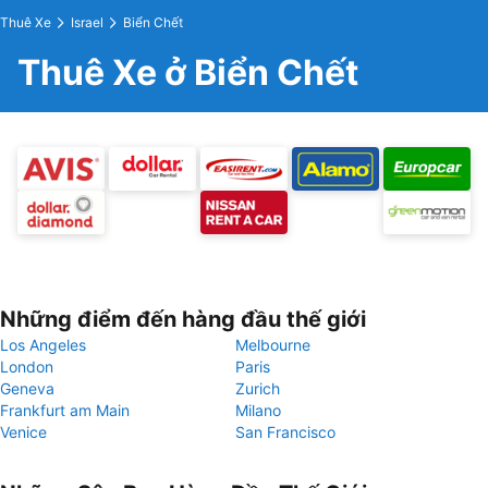
Thuê Xe
Israel
Biển Chết
Thuê Xe ở Biển Chết
Những điểm đến hàng đầu thế giới
Los Angeles
Melbourne
London
Paris
Geneva
Zurich
Frankfurt am Main
Milano
Venice
San Francisco