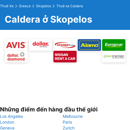
Thuê Xe
Greece
Skopelos
Thuê xe Caldera
Caldera ở Skopelos
Những điểm đến hàng đầu thế giới
Los Angeles
Melbourne
London
Paris
Geneva
Zurich