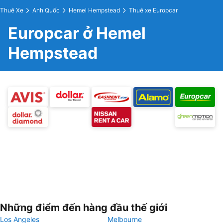
Thuê Xe
Anh Quốc
Hemel Hempstead
Thuê xe Europcar
Europcar ở Hemel
Hempstead
Những điểm đến hàng đầu thế giới
Los Angeles
Melbourne