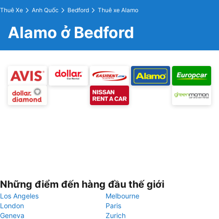
Thuê Xe
Anh Quốc
Bedford
Thuê xe Alamo
Alamo ở Bedford
Những điểm đến hàng đầu thế giới
Los Angeles
Melbourne
London
Paris
Geneva
Zurich