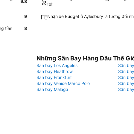
9.8
tốt
9
Nhận xe Budget ở Aylesbury là tương đối n
ng tiền
8
Những Sân Bay Hàng Đầu Thế Gi
Sân bay Los Angeles
Sân bay
Sân bay Heathrow
Sân bay
Sân bay Frankfurt
Sân ba
Sân bay Venice Marco Polo
Sân bay
Sân bay Malaga
Sân bay