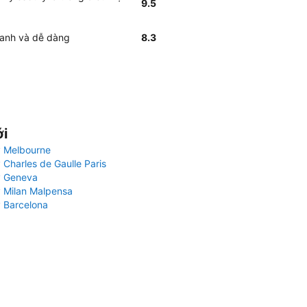
9.5
hanh và dễ dàng
8.3
ới
 Melbourne
 Charles de Gaulle Paris
y Geneva
 Milan Malpensa
 Barcelona