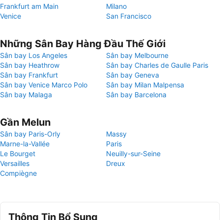
Frankfurt am Main
Milano
Venice
San Francisco
Những Sân Bay Hàng Đầu Thế Giới
Sân bay Los Angeles
Sân bay Melbourne
Sân bay Heathrow
Sân bay Charles de Gaulle Paris
Sân bay Frankfurt
Sân bay Geneva
Sân bay Venice Marco Polo
Sân bay Milan Malpensa
Sân bay Malaga
Sân bay Barcelona
Gần Melun
Sân bay Paris-Orly
Massy
Marne-la-Vallée
Paris
Le Bourget
Neuilly-sur-Seine
Versailles
Dreux
Compiègne
Thông Tin Bổ Sung