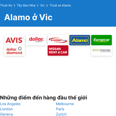
Thuê Xe
Tây Ban Nha
Vic
Thuê xe Alamo
Alamo ở Vic
Những điểm đến hàng đầu thế giới
Los Angeles
Melbourne
London
Paris
Geneva
Zurich