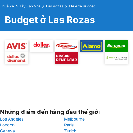
Thuê Xe
Tây Ban Nha
Las Rozas
Thuê xe Budget
Budget ở Las Rozas
Những điểm đến hàng đầu thế giới
Los Angeles
Melbourne
London
Paris
Geneva
Zurich