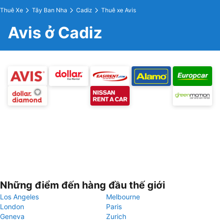
Thuê Xe
Tây Ban Nha
Cadiz
Thuê xe Avis
Avis ở Cadiz
Những điểm đến hàng đầu thế giới
Los Angeles
Melbourne
London
Paris
Geneva
Zurich