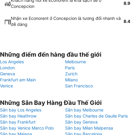
Khách hàng nói xe Econorent là khá sạch sẽ ở
8.9
Concepcion
Nhận xe Econorent ở Concepcion là tương đối nhanh và
8.4
dễ dàng
Những điểm đến hàng đầu thế giới
Los Angeles
Melbourne
London
Paris
Geneva
Zurich
Frankfurt am Main
Milano
Venice
San Francisco
Những Sân Bay Hàng Đầu Thế Giới
Sân bay Los Angeles
Sân bay Melbourne
Sân bay Heathrow
Sân bay Charles de Gaulle Paris
Sân bay Frankfurt
Sân bay Geneva
Sân bay Venice Marco Polo
Sân bay Milan Malpensa
Sân bay Malaga
Sân bay Barcelona