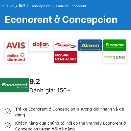
Thuê Xe
चिली
Concepcion
Thuê xe Econorent
Econorent ở Concepcion
9.2
Đánh giá
:
150+
Trả xe Econorent ở Concepcion là tương đối nhanh và dễ
dàng
Khách hàng của chúng tôi nói có thể tìm thấy Econorent ở
Concepcion tương đối dễ dàng