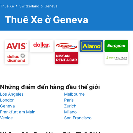
Thuê Xe
Switzerland
Geneva
Thuê Xe ở Geneva
Những điểm đến hàng đầu thế giới
Los Angeles
Melbourne
London
Paris
Geneva
Zurich
Frankfurt am Main
Milano
Venice
San Francisco