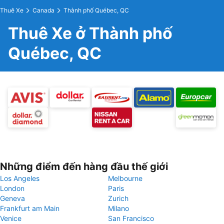
Thuê Xe
Canada
Thành phố Québec, QC
Thuê Xe ở Thành phố
Québec, QC
Những điểm đến hàng đầu thế giới
Los Angeles
Melbourne
London
Paris
Geneva
Zurich
Frankfurt am Main
Milano
Venice
San Francisco