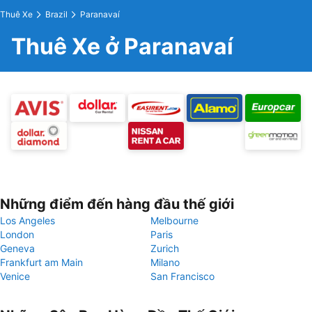
Thuê Xe
Brazil
Paranavaí
Thuê Xe ở Paranavaí
Những điểm đến hàng đầu thế giới
Los Angeles
Melbourne
London
Paris
Geneva
Zurich
Frankfurt am Main
Milano
Venice
San Francisco