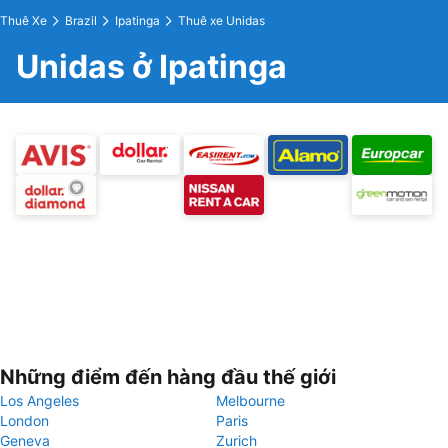
Thuê Xe
Brazil
Ipatinga
Thuê xe Unidas
Unidas ở Ipatinga
Những điểm đến hàng đầu thế giới
Los Angeles
Melbourne
London
Paris
Geneva
Zurich