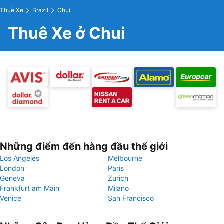
Thuê Xe
Brazil
Chui
Thuê Xe ở Chui
Những điểm đến hàng đầu thế giới
Los Angeles
Melbourne
London
Paris
Geneva
Zurich
Frankfurt am Main
Milano
Venice
San Francisco