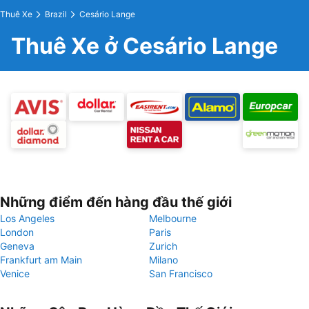
Thuê Xe
Brazil
Cesário Lange
Thuê Xe ở Cesário Lange
Những điểm đến hàng đầu thế giới
Los Angeles
Melbourne
London
Paris
Geneva
Zurich
Frankfurt am Main
Milano
Venice
San Francisco