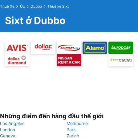
Thuê Xe
Úc
Dubbo
Thuê xe Sixt
Sixt ở Dubbo
Những điểm đến hàng đầu thế giới
Los Angeles
Melbourne
London
Paris
Geneva
Zurich