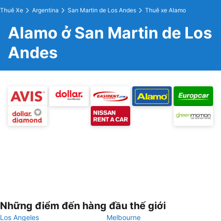
Thuê Xe
Argentina
San Martin de Los Andes
Thuê xe Alamo
Alamo ở San Martin de Los
Andes
Những điểm đến hàng đầu thế giới
Los Angeles
Melbourne