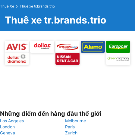
Thuê Xe
Thuê xe tr.brands.trio
Thuê xe tr.brands.trio
Những điểm đến hàng đầu thế giới
Los Angeles
Melbourne
London
Paris
Geneva
Zurich