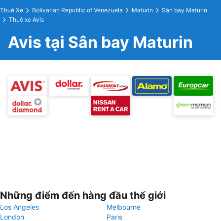
Thuê Xe
Bolivarian Republic of Venezuela
Maturin
Sân bay Maturin
Thuê xe Avis
Avis tại Sân bay Maturin
Những điểm đến hàng đầu thế giới
Los Angeles
Melbourne
London
Paris