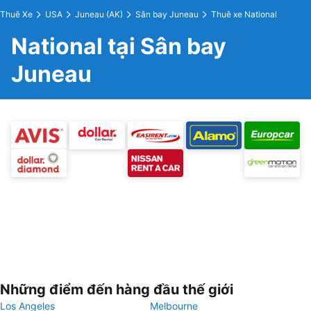
Thuê Xe
USA
Juneau (AK)
Sân bay Juneau
Thuê xe National
National tại Sân bay
Juneau
Những điểm đến hàng đầu thế giới
Los Angeles
Melbourne