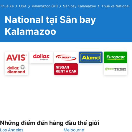
Thuê Xe
USA
Kalamazoo (MI)
Sân bay Kalamazoo
Thuê xe National
National tại Sân bay
Kalamazoo
Những điểm đến hàng đầu thế giới
Los Angeles
Melbourne