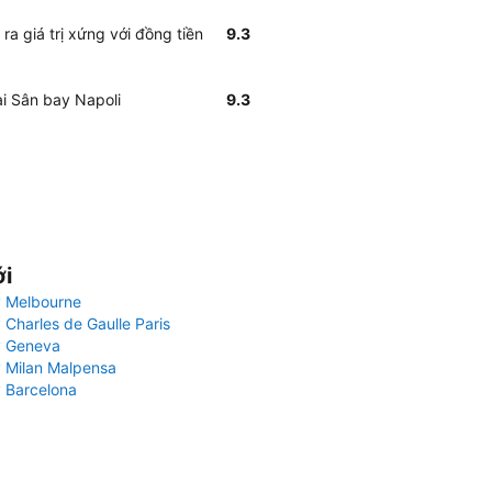
ra giá trị xứng với đồng tiền
9.3
ại Sân bay Napoli
9.3
ới
 Melbourne
 Charles de Gaulle Paris
y Geneva
 Milan Malpensa
 Barcelona