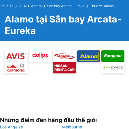
Thuê Xe
USA
Arcata
Sân bay Arcata-Eureka
Thuê xe Alamo
Alamo tại Sân bay Arcata-
Eureka
Những điểm đến hàng đầu thế giới
Los Angeles
Melbourne