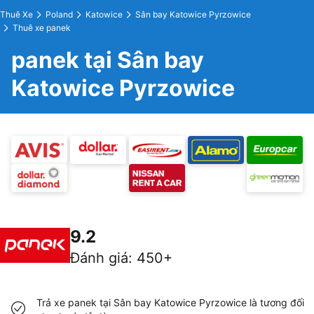
Thuê Xe
Poland
Katowice
Sân bay Katowice Pyrzowice
Thuê xe panek
panek tại Sân bay
Katowice Pyrzowice
9.2
Đánh giá
:
450+
Trả xe panek tại Sân bay Katowice Pyrzowice là tương đối