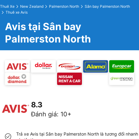
Thuê Xe
New Zealand
Palmerston North
Sân bay Palmerston North
Thuê xe Avis
Avis tại Sân bay
Palmerston North
8.3
Đánh giá
:
10+
Trả xe Avis tại Sân bay Palmerston North là tương đối nhanh