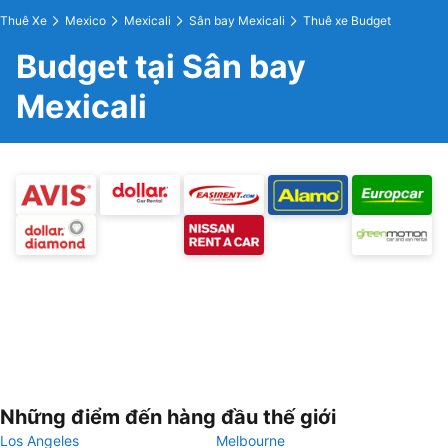
Thuê Xe
Mexico
Mexicali
Sân bay Mexicali
Thuê xe Budget
Budget tại Sân bay
Mexicali
Những điểm đến hàng đầu thế giới
Los Angeles
Melbourne