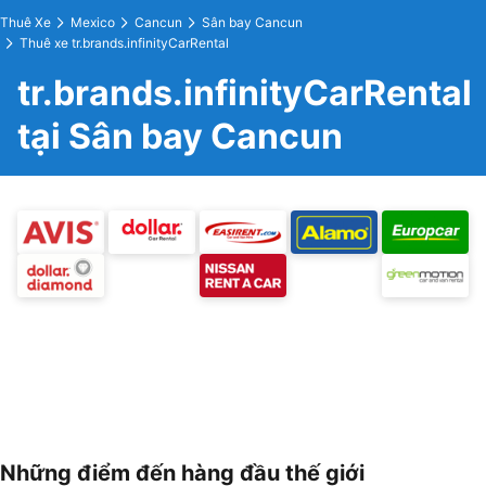
Thuê Xe
Mexico
Cancun
Sân bay Cancun
Thuê xe tr.brands.infinityCarRental
tr.brands.infinityCarRental
tại Sân bay Cancun
Những điểm đến hàng đầu thế giới